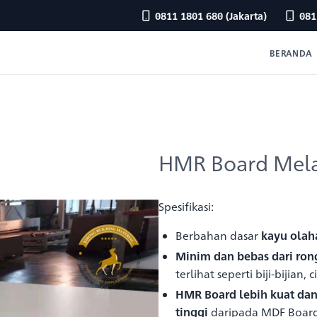
0811 1801 680
(Jakarta)
081
BERANDA
HMR Board Mel
Spesifikasi:
Berbahan dasar
kayu olah
Minim dan bebas dari ron
terlihat seperti biji-bijian,
HMR Board lebih kuat da
tinggi
daripada MDF Boar