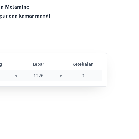
san Melamine
dapur dan kamar mandi
g
Lebar
Ketebalan
×
1220
×
3