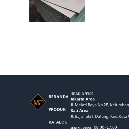
HEAD OFFICE
BERANDA
Jakarta Area
Jl. Melati Raya No.2E, Kelurah
PRODUK
Bali Area
Jl. Baja Taki I, Dalung, Kec. Ku
KATALOG
08:00–17:00
SENIN–JUMAT