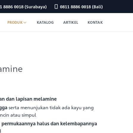
1 8886 0018
(Surabaya)
0811 8886 0018
(Bali)
PRODUK
KATALOG
ARTIKEL
KONTAK
amine
an dan lapisan melamine
gga
serta menunjukan tidak ada kayu yang
 cincin atau simpul
n permukaannya halus dan kelembapannya
d