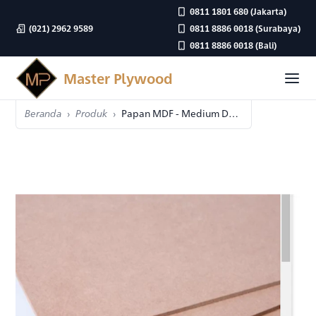
0811 1801 680
(Jakarta)
(021) 2962 9589
0811 8886 0018
(Surabaya)
0811 8886 0018
(Bali)
Master Plywood
Beranda
Produk
Papan MDF - Medium Density Fiberboard