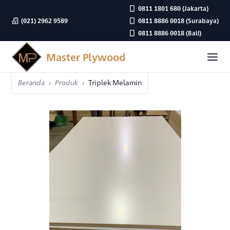
0811 1801 680
(Jakarta)
(021) 2962 9589
0811 8886 0018
(Surabaya)
0811 8886 0018
(Bali)
Master Plywood
Beranda
Produk
Triplek Melamin