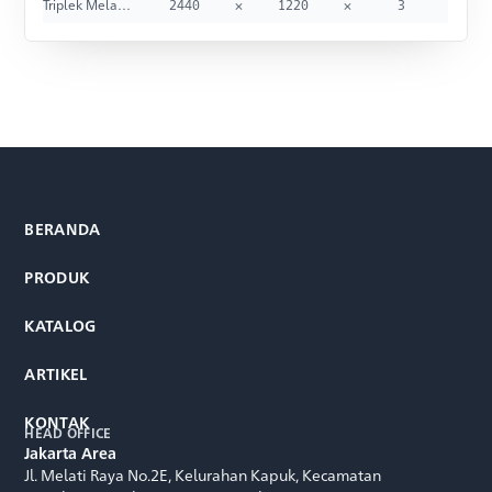
Triplek Melamine Kunci - Shine / Glossy
2440
×
1220
×
3
BERANDA
PRODUK
KATALOG
ARTIKEL
KONTAK
HEAD OFFICE
Jakarta Area
Jl. Melati Raya No.2E, Kelurahan Kapuk, Kecamatan