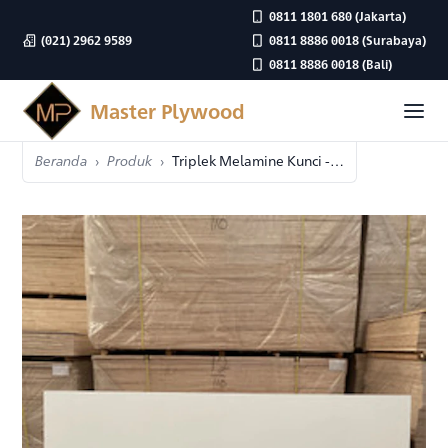
0811 1801 680
(Jakarta)
(021) 2962 9589
0811 8886 0018
(Surabaya)
0811 8886 0018
(Bali)
Master Plywood
Beranda
Produk
Triplek Melamine Kunci - Shine / Doff